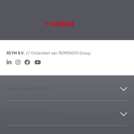
meer informatie over vervoer van
gevaarlijke stoffen? Neem dan
vrijblijvend
contact
met ons op.
REYM B.V.
//
Onderdeel van REMONDIS-Group
Stuur ons een bericht
Brochures en Certificaten