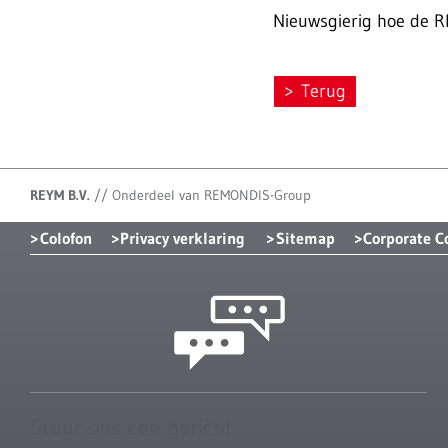
Nieuwsgierig hoe de R
Terug
REYM B.V.
//
Onderdeel van REMONDIS-Group
Colofon
Privacy verklaring
Sitemap
Corporate 
Stuur ons een bericht