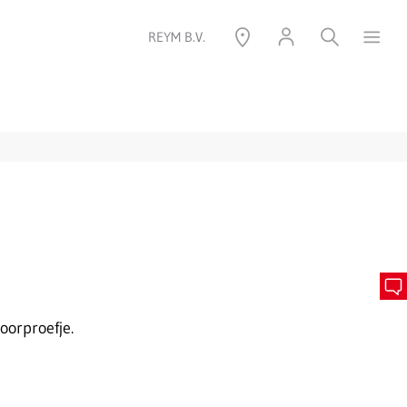
REYM B.V.
oorproefje.