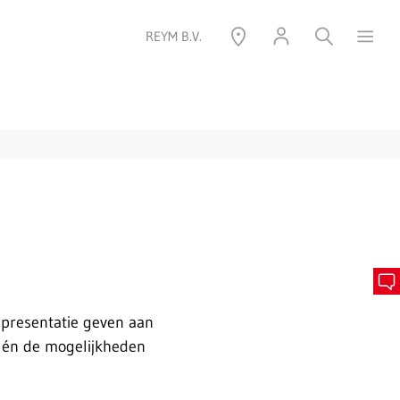
REYM B.V.
presentatie geven aan
f én de mogelijkheden