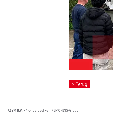
Terug
REYM B.V.
//
Onderdeel van REMONDIS-Group