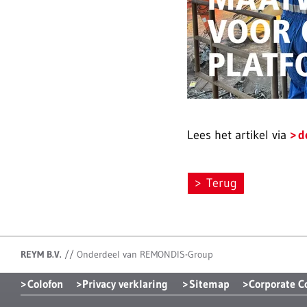
Lees het artikel via
d
Terug
REYM B.V.
//
Onderdeel van REMONDIS-Group
Colofon
Privacy verklaring
Sitemap
Corporate 